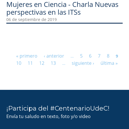
Mujeres en Ciencia - Charla Nuevas
perspectivas en las ITSs
06 de septiembre de 2019
Páginas
« primero
‹ anterior
5
6
7
8
…
9
10
11
12
13
siguiente ›
última »
…
¡Participa del #CentenarioUdeC!
Envía tu saludo en texto, foto y/o video