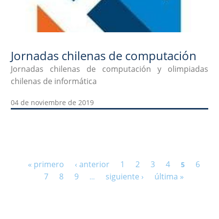
Jornadas chilenas de computación
Jornadas chilenas de computación y olimpiadas
chilenas de informática
04 de noviembre de 2019
Páginas
« primero
‹ anterior
1
2
3
4
6
5
7
8
9
siguiente ›
última »
…