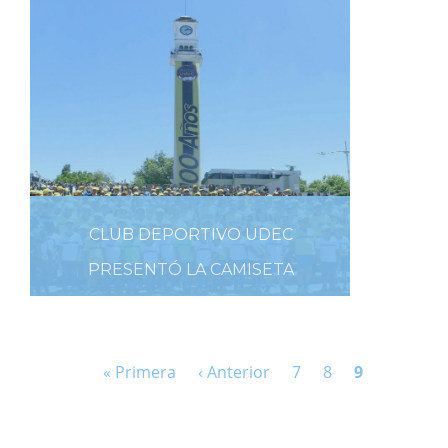
5 DE ENERO DE 2019
CLUB DEPORTIVO UDEC
PRESENTÓ LA CAMISETA
CENTENARIO
20 DE DICIEMBRE DE 2019
« Primera
‹ Anterior
7
8
9