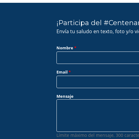
¡Participa del #Centena
Envía tu saludo en texto, foto y/o v
Nombre
*
Email
*
Mensaje
Límite máximo del mensaje, 300 caracte