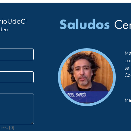
rioUdeC!
ideo
Ma
co
sa
Co
Ma
res. [0]