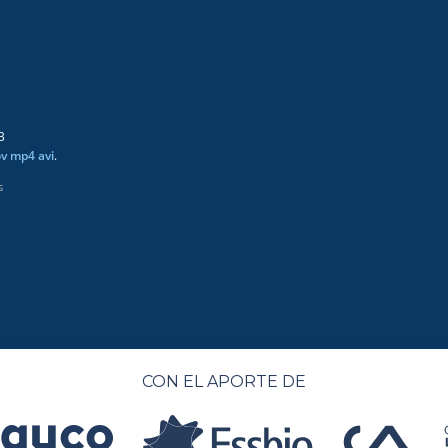
B
ov mp4 avi
.
s
CON EL APORTE DE