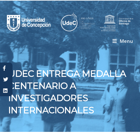
Menu
Usted está aquí
UDEC ENTREGA MEDALLA
CENTENARIO A
INVESTIGADORES
INTERNACIONALES