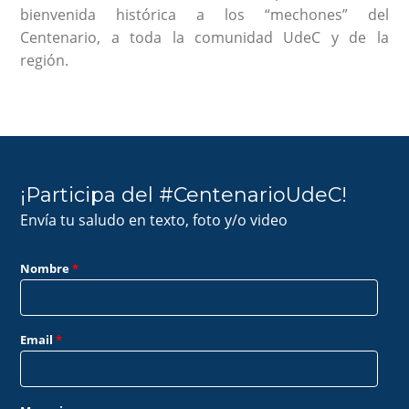
bienvenida histórica a los “mechones” del
Centenario, a toda la comunidad UdeC y de la
región.
¡Participa del #CentenarioUdeC!
Envía tu saludo en texto, foto y/o video
Nombre
*
Email
*