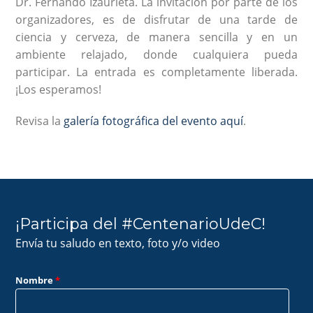
Dr. Fernando Izaurieta. La invitación por parte de los
organizadores, es de disfrutar de una tarde de
ciencia y cerveza, de manera sencilla y en un
ambiente relajado, donde cualquiera pueda
participar. La entrada es completamente liberada.
¡Los esperamos!
Revisa la
galería fotográfica del evento aquí
.
¡Participa del #CentenarioUdeC!
Envía tu saludo en texto, foto y/o video
Nombre
*