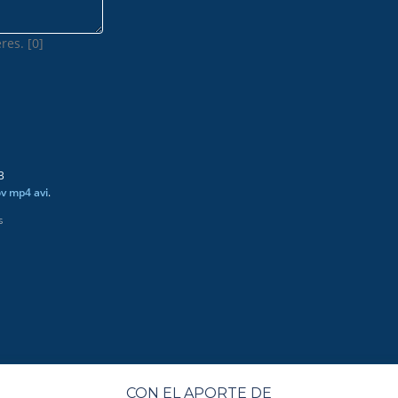
res. [0]
B
ov mp4 avi
.
s
CON EL APORTE DE