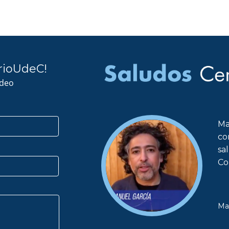
rioUdeC!
ideo
Ma
co
sa
Co
Ma