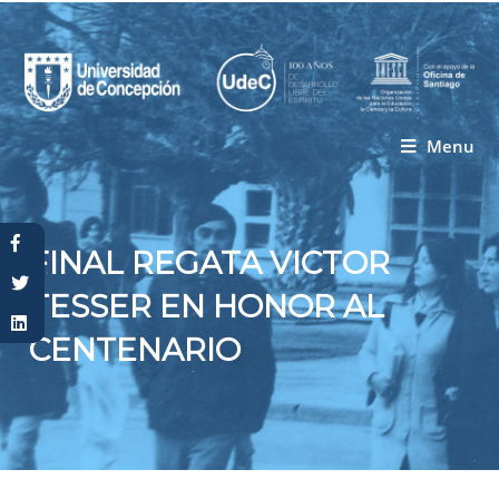
Menu
Usted está aquí
FINAL REGATA VICTOR
TESSER EN HONOR AL
CENTENARIO