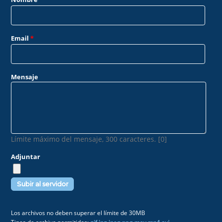
Email
*
Mensaje
Límite máximo del mensaje, 300 caracteres. [0]
Adjuntar
Los archivos no deben superar el límite de 30MB
Tipos de archivo permitidos:
gif jpg jpeg png mov mp4 avi
.