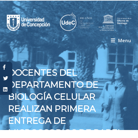
Menu
Usted está aquí
DOCENTES DEL
DEPARTAMENTO DE
BIOLOGÍA CELULAR
REALIZAN PRIMERA
ENTREGA DE
MICROSCOPIOS DE PAPEL