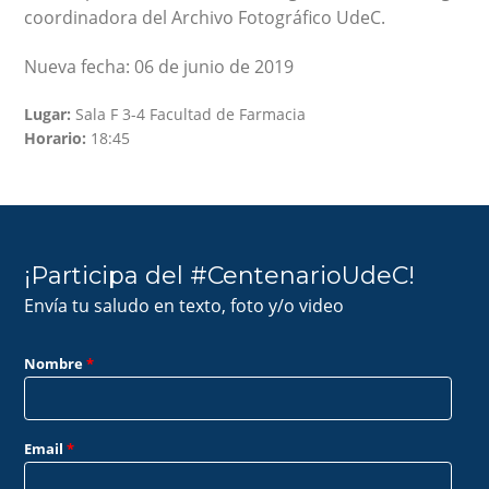
coordinadora del Archivo Fotográfico UdeC.
Nueva fecha: 06 de junio de 2019
Lugar:
Sala F 3-4 Facultad de Farmacia
Horario:
18:45
¡Participa del #CentenarioUdeC!
Envía tu saludo en texto, foto y/o video
Nombre
*
Email
*