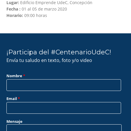
Lugar:
Edificio Emprende UdeC, Concepción
Fecha :
01 al 05 de marzo 2020
Horario:
09:00 horas
¡Participa del #CentenarioUdeC!
Envía tu saludo en texto, foto y/o video
Nombre
*
Email
*
Mensaje