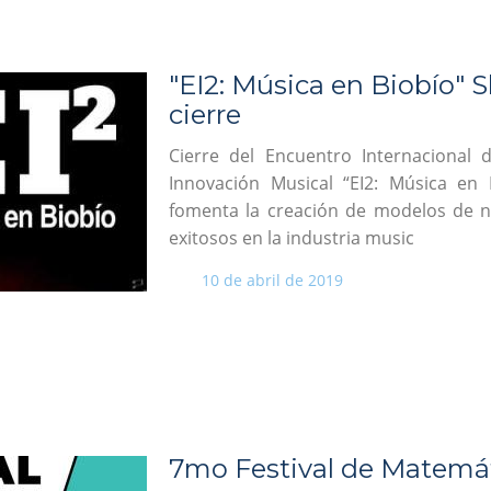
"EI2: Música en Biobío"
cierre
Cierre del Encuentro Internacional
Innovación Musical “EI2: Música en 
fomenta la creación de modelos de n
exitosos en la industria music
10 de abril de 2019
7mo Festival de Matemá