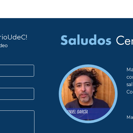
rioUdeC!
ideo
Ma
co
sa
Co
Ma