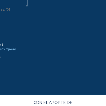
es. [0]
0MB
 mov mp4 avi
.
s
CON EL APORTE DE