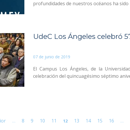
profundidades de nuestros océanos ha sido m
UdeC Los Ángeles celebró 57
07 de junio de 2019
El Campus Los Ángeles, de la Universida
celebración del quincuagésimo séptimo anivers
ior
8
9
10
11
13
14
15
16
…
12
…