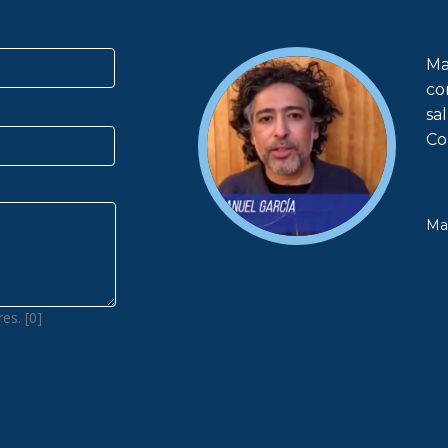
Ma
co
sa
Co
Ma
es. [0]