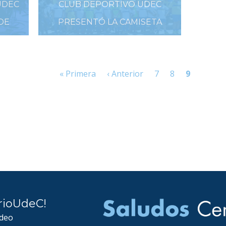
UDEC
CLUB DEPORTIVO UDEC
DE
PRESENTÓ LA CAMISETA
CENTENARIO
20 DE DICIEMBRE DE 2019
« Primera
‹ Anterior
7
8
9
rioUdeC!
ideo