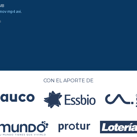
0MB
 mov mp4 avi
.
s
CON EL APORTE DE