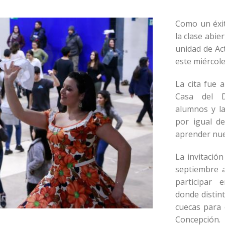
Como un éxi
la clase abie
unidad de Ac
este miércole
La cita fue 
Casa del De
alumnos y l
por igual d
aprender nue
La invitació
septiembre a
participar 
donde distin
cuecas para 
Concepción.