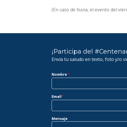
(En caso de lluvia, el evento del vie
¡Participa del #Centena
Envía tu saludo en texto, foto y/o v
Nombre
*
Email
*
Mensaje