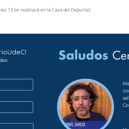
rnes 13 se realizará en la Casa del Deporte)
rioUdeC!
ideo
Ma
co
sa
Co