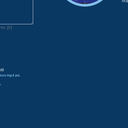
Ma
es. [0]
0MB
 mov mp4 avi
.
s