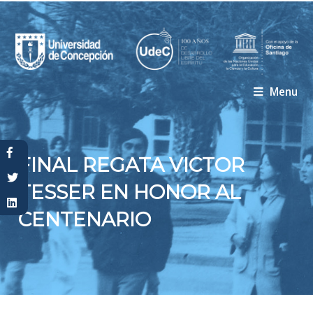
Menu
Usted está aquí
FINAL REGATA VICTOR
TESSER EN HONOR AL
CENTENARIO