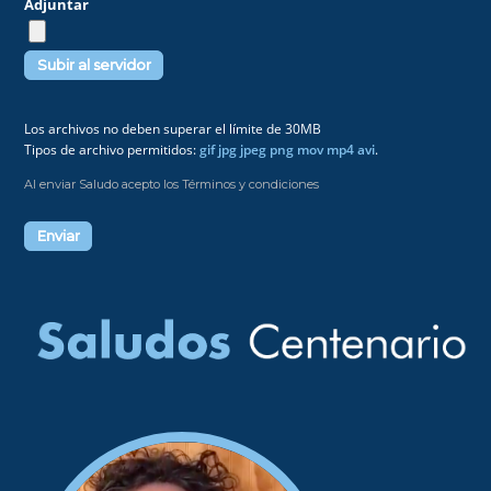
Adjuntar
Los archivos no deben superar el límite de 30MB
Tipos de archivo permitidos:
gif jpg jpeg png mov mp4 avi
.
Al enviar Saludo acepto los Términos y condiciones