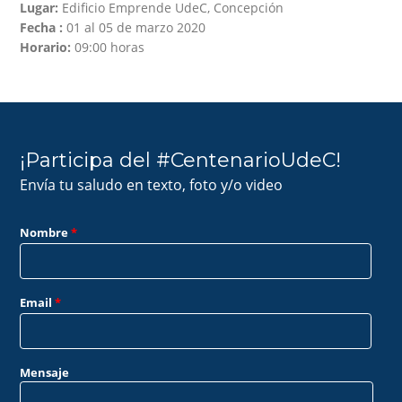
Lugar:
Edificio Emprende UdeC, Concepción
Fecha :
01 al 05 de marzo 2020
Horario:
09:00 horas
¡Participa del #CentenarioUdeC!
Envía tu saludo en texto, foto y/o video
Nombre
*
Email
*
Mensaje