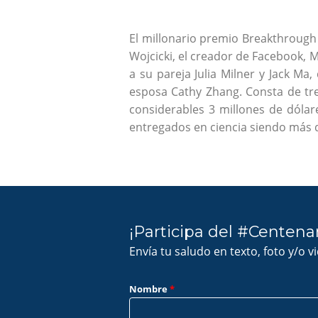
El millonario premio Breakthrough 
Wojcicki, el creador de Facebook, Ma
a su pareja Julia Milner y Jack M
esposa Cathy Zhang. Consta de tre
considerables 3 millones de dólar
entregados en ciencia siendo más 
¡Participa del #Centena
Envía tu saludo en texto, foto y/o v
Nombre
*