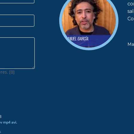
co
sa
Co
Ma
res. [0]
B
ov mp4 avi
.
s