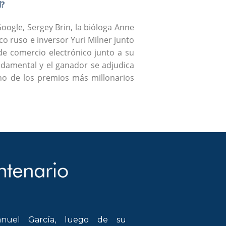
?
oogle, Sergey Brin, la bióloga Anne
ico ruso e inversor Yuri Milner junto
de comercio electrónico junto a su
ndamental y el ganador se adjudica
uno de los premios más millonarios
nuel García, luego de su