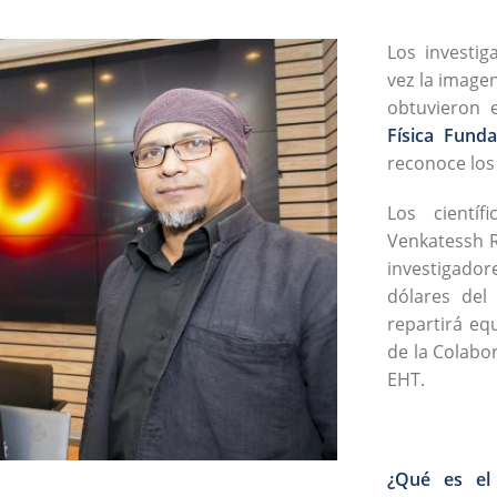
Los investi
vez la image
obtuvieron 
Física Fund
reconoce los 
Los cientí
Venkatessh R
investigador
dólares del
repartirá eq
de la Colabo
EHT.
¿Qué es el