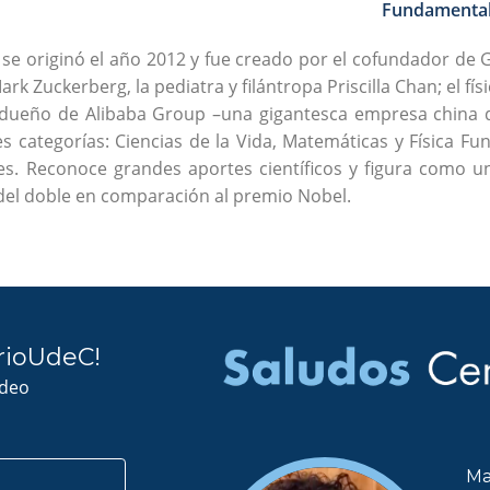
Fundamental
se originó el año 2012 y fue creado por el cofundador de G
rk Zuckerberg, la pediatra y filántropa Priscilla Chan; el fís
a, dueño de Alibaba Group –una gigantesca empresa china 
s categorías: Ciencias de la Vida, Matemáticas y Física Fu
es. Reconoce grandes aportes científicos y figura como 
del doble en comparación al premio Nobel.
rioUdeC!
ideo
Ma