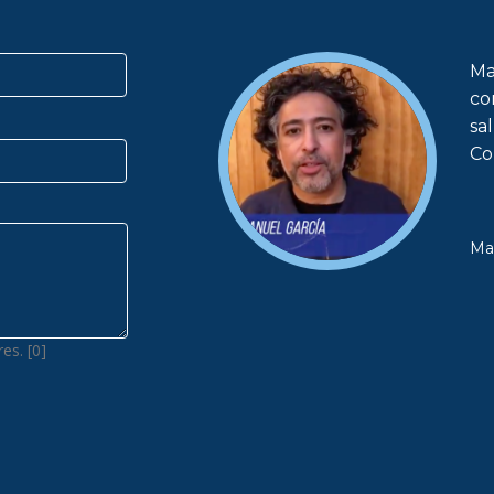
Ma
co
sa
Co
Ma
es. [0]