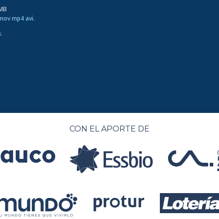
0MB
 mov mp4 avi
.
s
CON EL APORTE DE