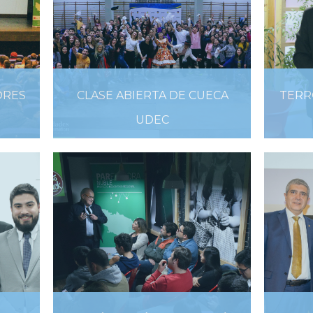
ORES
CLASE ABIERTA DE CUECA
TERR
N
UDEC
04 DE SEPTIEMBRE DE 2019
9