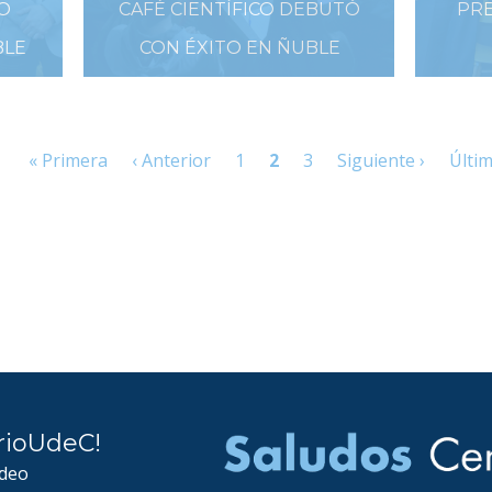
O
CAFÉ CIENTÍFICO DEBUTÓ
PRE
BLE
CON ÉXITO EN ÑUBLE
26 DE AGOSTO DE 2019
« Primera
‹ Anterior
1
2
3
Siguiente ›
Últim
rioUdeC!
ideo